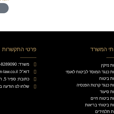
תי המשרד
פרטי התקשרות
משרד: 04-8289090
 נזיקין
דוא"ל: office@vaiman-law.co.il
ת כנגד המוסד לביטוח לאומי
ת ביטוח
כתובת: ספיר 5, חיפה. מיקוד 3295401
ת כנגד קרנות הפנסיה
שלחו לנו הודעה ב
ת סיעוד
ת ביטוח חיים
ת ביטוחי בריאות
ת תלמידים