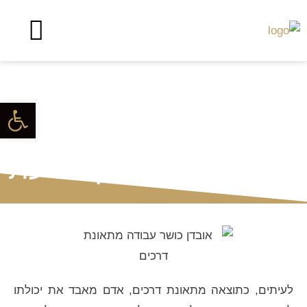
צור קשר
שירותי המשרד
לקוחות מספרים
אובדן כושר עבודה
פתח סרגל
תאונת דרכים – מהו
התהליך ומה צריך לדעת
לעיתים, כתוצאה מתאונת דרכים, אדם מאבד את יכולתו